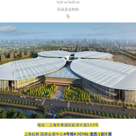
hold on hold on
应该是这样的
地址：上海市青浦区崧泽大道333号
上海虹桥·国家会展中心
4号馆4.1C10
(:意思:)设计展