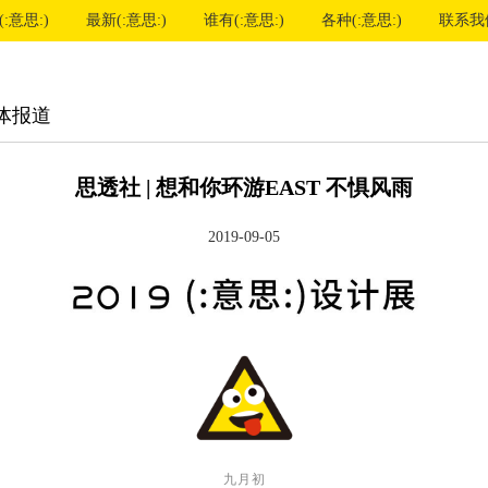
:意思:)
最新(:意思:)
谁有(:意思:)
各种(:意思:)
联系我
体报道
思透社 | 想和你环游EAST 不惧风雨
2019-09-05
九月初