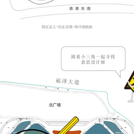
我在这儿~别走丢哦~再仔细瞧瞧