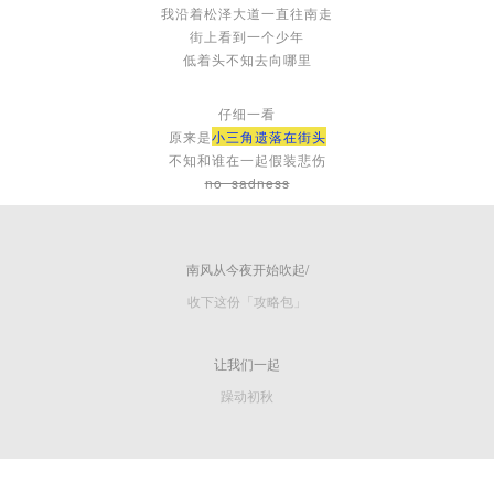
我沿着松泽大道一直往南走
街上看到一个少年
低着头不知去向哪里
仔细一看
原来是
小三角遗落在街头
不知和谁在一起假装悲伤
no sadness
南风从今夜开始吹起/
收下这份「攻略包」
让我们一起
躁动初秋