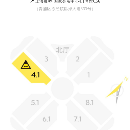
📍
上海虹桥·国家会展中心4.1号馆C66
（青浦区徐泾镇崧泽大道333号）