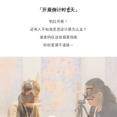
「
开展倒计时☝️天
」
明日开展！
还有人不知道意思设计展怎么走？
速速码住这份观展指南
轻松逛展不迷路～