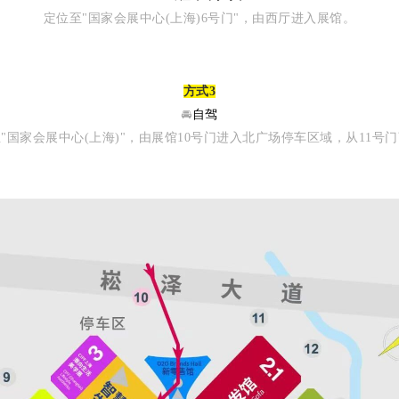
定位至"国家会展中心(上海)6号门"，由西厅进入展馆。
方式3
🚘
自驾
"国家会展中心(上海)"，由展馆10号门进入北广场停车区域，从11号