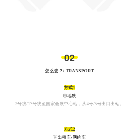
0
2
怎么去？/ TRANSPORT
方式1
🚇
地铁
2号线/17号线至国家会展中心站，从4号/5号出口出站。
方式2
🚖
出租车/网约车