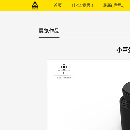
首页
什么(:意思:)
最新(:意思:)
展览作品
小巨蛋