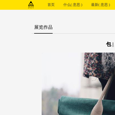
首页
什么(:意思:)
最新(:意思:)
展览作品
包 