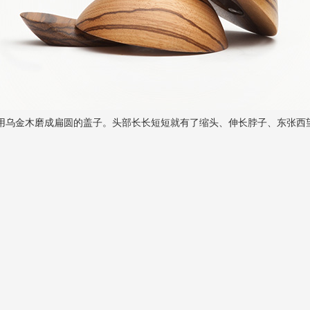
用乌金木磨成扁圆的盖子。头部长长短短就有了缩头、伸长脖子、东张西