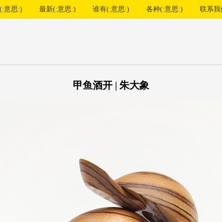
:意思:)
最新(:意思:)
谁有(:意思:)
各种(:意思:)
联系我
甲鱼酒开 | 朱大象