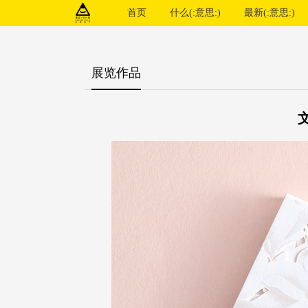
首页
什么(:意思:)
最新(:意思:)
展览作品
文