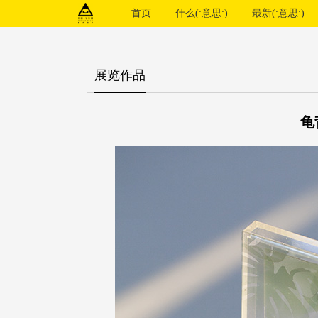
首页
什么(:意思:)
最新(:意思:)
展览作品
龟