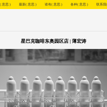
:意思:)
最新(:意思:)
谁有(:意思:)
各种(:意思:)
联系我
星巴克咖啡东奥园区店 | 薄宏涛