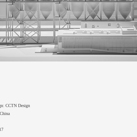
sign: CCTN Design
,China
17