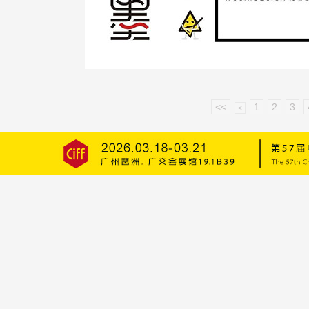
<<
1
2
3
<